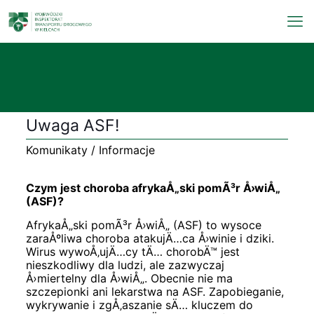
Uwaga ASF!
Komunikaty / Informacje
Czym jest choroba afrykaÅ„ski pomÃ³r Å›wiÅ„
(ASF)?
AfrykaÅ„ski pomÃ³r Å›wiÅ„ (ASF) to wysoce
zaraÅºliwa choroba atakujÄ…ca Å›winie i dziki.
Wirus wywoÅ‚ujÄ…cy tÄ… chorobÄ™ jest
nieszkodliwy dla ludzi, ale zazwyczaj
Å›miertelny dla Å›wiÅ„. Obecnie nie ma
szczepionki ani lekarstwa na ASF. Zapobieganie,
wykrywanie i zgÅ‚aszanie sÄ… kluczem do