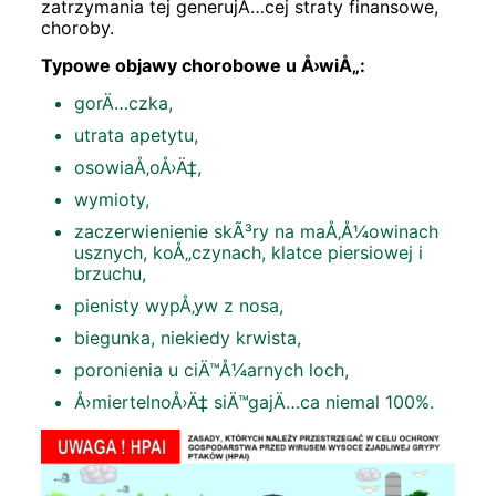
zatrzymania tej generujÄ…cej straty finansowe,
choroby.
Typowe objawy chorobowe u Å›wiÅ„:
gorÄ…czka,
utrata apetytu,
osowiaÅ‚oÅ›Ä‡,
wymioty,
zaczerwienienie skÃ³ry na maÅ‚Å¼owinach
usznych, koÅ„czynach, klatce piersiowej i
brzuchu,
pienisty wypÅ‚yw z nosa,
biegunka, niekiedy krwista,
poronienia u ciÄ™Å¼arnych loch,
Å›miertelnoÅ›Ä‡ siÄ™gajÄ…ca niemal 100%.