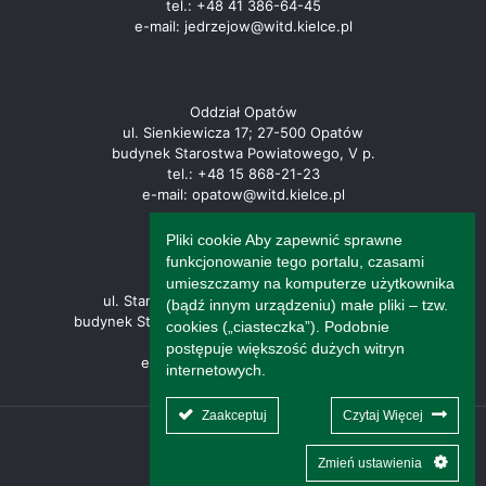
tel.: +48 41 386-64-45
e-mail: jedrzejow@witd.kielce.pl
Oddział Opatów
ul. Sienkiewicza 17; 27-500 Opatów
budynek Starostwa Powiatowego, V p.
tel.: +48 15 868-21-23
e-mail: opatow@witd.kielce.pl
Pliki cookie Aby zapewnić sprawne
funkcjonowanie tego portalu, czasami
Oddział Końskie
umieszczamy na komputerze użytkownika
ul. Stanisława Staszica 2; 26-200 Końskie
(bądź innym urządzeniu) małe pliki – tzw.
budynek Starostwa Powiatowego, III p., pokój 307
cookies („ciasteczka”). Podobnie
tel.: +48 453-033-496
postępuje większość dużych witryn
e-mail: konskie@witd.kielce.pl
internetowych.
Zaakceptuj
Czytaj Więcej
© WITD KIELCE
Zmień ustawienia