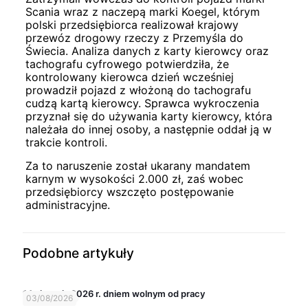
Scania wraz z naczepą marki Koegel, którym
polski przedsiębiorca realizował krajowy
przewóz drogowy rzeczy z Przemyśla do
Świecia. Analiza danych z karty kierowcy oraz
tachografu cyfrowego potwierdziła, że
kontrolowany kierowca dzień wcześniej
prowadził pojazd z włożoną do tachografu
cudzą kartą kierowcy. Sprawca wykroczenia
przyznał się do używania karty kierowcy, która
należała do innej osoby, a następnie oddał ją w
trakcie kontroli.
Za to naruszenie został ukarany mandatem
karnym w wysokości 2.000 zł, zaś wobec
przedsiębiorcy wszczęto postępowanie
administracyjne.
Podobne artykuły
14 sierpnia 2026 r. dniem wolnym od pracy
03/08/2026