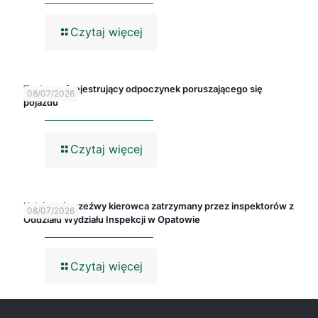
Czytaj więcej
Tachograf rejestrujący odpoczynek poruszającego się
08/07/2026
pojazdu
Czytaj więcej
Kolejny nietrzeźwy kierowca zatrzymany przez inspektorów z
08/07/2026
Oddziału Wydziału Inspekcji w Opatowie
Czytaj więcej