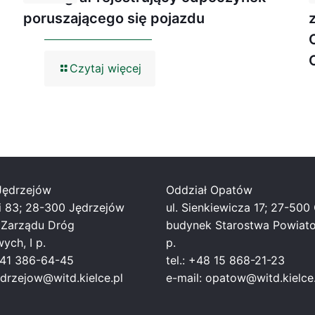
poruszającego się pojazdu
Czytaj więcej
Jędrzejów
Oddział Opatów
ei 83; 28-300 Jędrzejów
ul. Sienkiewicza 17; 27-50
 Zarządu Dróg
budynek Starostwa Powiat
ych, I p.
p.
8 41 386-64-45
tel.: +48 15 868-21-23
edrzejow@witd.kielce.pl
e-mail: opatow@witd.kielce