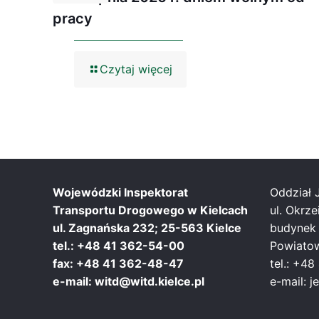
pracy
Czytaj więcej
Wojewódzki Inspektorat
Oddział 
Transportu Drogowego w Kielcach
ul. Okrz
ul. Zagnańska 232; 25-563 Kielce
budynek
tel.: +48 41 362-54-00
Powiatow
fax: +48 41 362-48-47
tel.: +4
e-mail: witd@witd.kielce.pl
e-mail: j