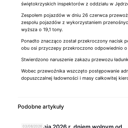
świętokrzyskich inspektorów z oddziału w Jędrz
Zespołem pojazdów w dniu 26 czerwca przewożon
zespołu pojazdów z wykorzystaniem przenośnych
wyższa o 19,1 tony.
Ponadto znacząco został przekroczony nacisk p
obu osi przyczepy przekroczono odpowiednio o 2
Stwierdzono naruszenie zakazu przewozu ładunk
Wobec przewoźnika wszczęto postępowanie admi
dopuszczalnej ładowności i masy całkowitej ki
Podobne artykuły
14 sierpnia 2026 r. dniem wolnym od
03/08/2026