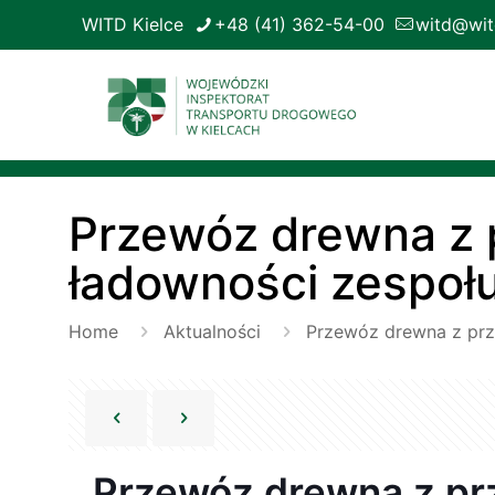
WITD Kielce
+48 (41) 362-54-00
witd@witd
Przewóz drewna z 
ładowności zespoł
Home
Aktualności
Przewóz drewna z prz
Przewóz drewna z pr