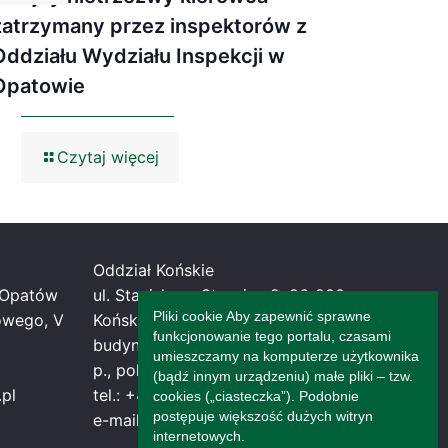
zatrzymany przez inspektorów z
Oddziału Wydziału Inspekcji w
Opatowie
Czytaj więcej
Oddział Końskie
0 Opatów
ul. Stanisława Staszica 2; 26-200
Pliki cookie Aby zapewnić sprawne
owego, V
Końskie
funkcjonowanie tego portalu, czasami
budynek Starostwa Powiatowego, III
umieszczamy na komputerze użytkownika
p., pokój 307
(bądź innym urządzeniu) małe pliki – tzw.
.pl
tel.: +48 453-033-496
cookies („ciasteczka”). Podobnie
postępuje większość dużych witryn
e-mail: konskie@witd.kielce.pl
internetowych.