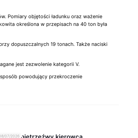
w. Pomiary objętości ładunku oraz ważenie
wita określona w przepisach na 40 ton była
rzy dopuszczalnych 19 tonach. Także naciski
ane jest zezwolenie kategorii V.
w sposób powodujący przekroczenie
Kolejny nietrzeźwy kierowca
08/07/2026