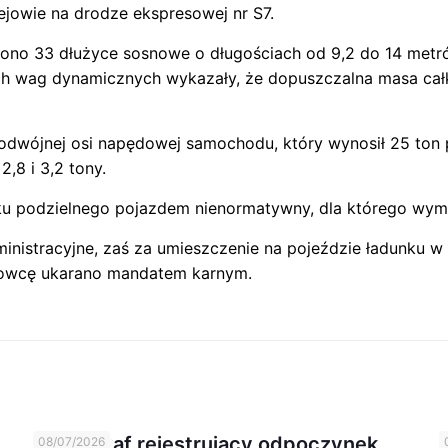
ejowie na drodze ekspresowej nr S7.
o 33 dłużyce sosnowe o długościach od 9,2 do 14 metró
 wag dynamicznych wykazały, że dopuszczalna masa całko
odwójnej osi napędowej samochodu, który wynosił 25 ton p
,8 i 3,2 tony.
u podzielnego pojazdem nienormatywny, dla którego wymag
nistracyjne, zaś za umieszczenie na pojeździe ładunku 
erowcę ukarano mandatem karnym.
Tachograf rejestrujący odpoczynek
08/07/2026